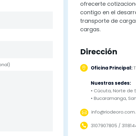
ofrecerte cotizacion
contigo en el desarr
transporte de carga 
cargas.
Dirección
onal)
Oficina Principal:
T
Nuestras sedes:
• Cúcuta, Norte de
• Bucaramanga, Sa
info@riodeoro.com
3107907805 / 31181